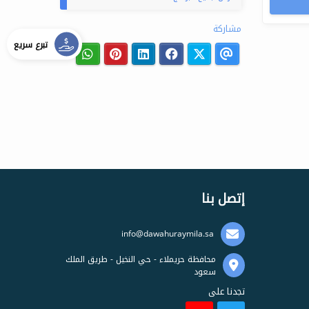
مشاركة
تبرع سريع
إتصل بنا
info@dawahuraymila.sa
محافظة حريملاء - حي النخيل - طريق الملك
سعود
تجدنا على